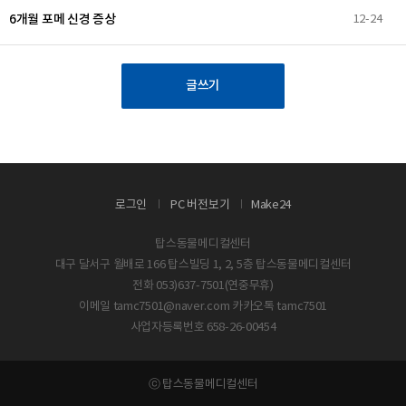
6개월 포메 신경 증상
12-24
글쓰기
로그인
PC 버전보기
Make24
탑스동물메디컬센터
대구 달서구 월배로 166 탑스빌딩 1, 2, 5층 탑스동물메디컬센터
전화 053)637-7501(연중무휴)
이메일 tamc7501@naver.com 카카오톡 tamc7501
사업자등록번호 658-26-00454
ⓒ 탑스동물메디컬센터